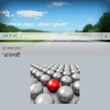
"बे - तकल्लुफ़"
""गलतियों की तल्खियां.... तल्खियों पे चुस्कियां""
▼
12 नवंबर 2011
'अजनबी'